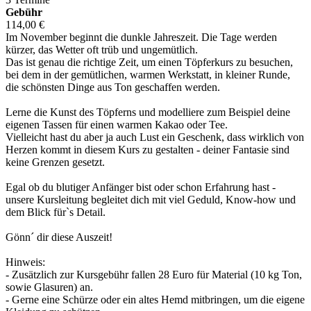
Gebühr
114,00 €
Im November beginnt die dunkle Jahreszeit. Die Tage werden
kürzer, das Wetter oft trüb und ungemütlich.
Das ist genau die richtige Zeit, um einen Töpferkurs zu besuchen,
bei dem in der gemütlichen, warmen Werkstatt, in kleiner Runde,
die schönsten Dinge aus Ton geschaffen werden.
Lerne die Kunst des Töpferns und modelliere zum Beispiel deine
eigenen Tassen für einen warmen Kakao oder Tee.
Vielleicht hast du aber ja auch Lust ein Geschenk, dass wirklich von
Herzen kommt in diesem Kurs zu gestalten - deiner Fantasie sind
keine Grenzen gesetzt.
Egal ob du blutiger Anfänger bist oder schon Erfahrung hast -
unsere Kursleitung begleitet dich mit viel Geduld, Know-how und
dem Blick für`s Detail.
Gönn´ dir diese Auszeit!
Hinweis:
- Zusätzlich zur Kursgebühr fallen 28 Euro für Material (10 kg Ton,
sowie Glasuren) an.
- Gerne eine Schürze oder ein altes Hemd mitbringen, um die eigene