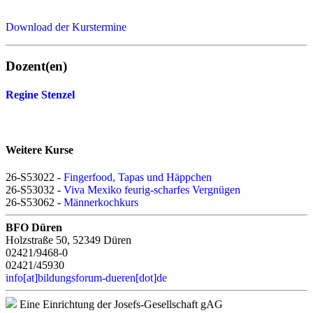
Download der Kurstermine
Dozent(en)
Regine Stenzel
Weitere Kurse
26-S53022 -
Fingerfood, Tapas und Häppchen
26-S53032 -
Viva Mexiko feurig-scharfes Vergnügen
26-S53062 -
Männerkochkurs
BFO Düren
Holzstraße 50, 52349 Düren
02421/9468-0
02421/45930
info[at]bildungsforum-dueren[dot]de
Eine Einrichtung der Josefs-Gesellschaft gAG