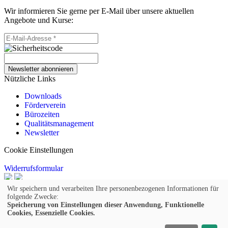
Wir informieren Sie gerne per E-Mail über unsere aktuellen
Angebote und Kurse:
Newsletter abonnieren
Nützliche Links
Downloads
Förderverein
Bürozeiten
Qualitätsmanagement
Newsletter
Cookie Einstellungen
Widerrufsformular
© 2026 Kufer Software GmbH
Wir speichern und verarbeiten Ihre personenbezogenen Informationen für
folgende Zwecke:
Impressum
Speicherung von Einstellungen dieser Anwendung, Funktionelle
Cookies, Essenzielle Cookies.
AGB
Widerruf