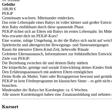
Gebühr
108,90 €
PEKiP
Gemeinsam wachsen. Miteinander entdecken.
Das erste Lebensjahr eines Babys ist voller kleiner und großer Entw
dein Baby einfühlsam durch diese spannende Phase.
PEKiP richtet sich an Eltern mit Babys im ersten Lebensjahr. Im Mitt
Was erwartet dich im PEKiP-Kurs?
Eine warme, ruhige Umgebung, in der die Babys sich nackt auf weic
Spielerische und altersgerechte Bewegungs- und Sinnesanregungen
Raum für intensive Eltern-Kind-Zeit, liebevolle Rituale
Geleiteter Elternaustausch, Informationen zur frühkindlichen Entwick
Ziele von PEKiP:
Die Beziehung zwischen dir und deinem Baby stärken
Die körperliche, geistige und soziale Entwicklung deines Kindes förd
Den Erfahrungsaustausch mit anderen Eltern ermöglichen
Deine Rolle als Mutter, Vater oder Bezugsperson bewusst und gestärk
PEKiP ist kein Förderprogramm im klassischen Sinne – es geht nicht 
brauchen.
Mindestalter der Babys bei Kursbeginn: ca. 6 Wochen.
Alle unsere Kursleitungen haben eine Zusatzausbildung und nehmen r
Kursort