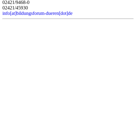
02421/9468-0
02421/45930
info[at]bildungsforum-dueren[dot]de