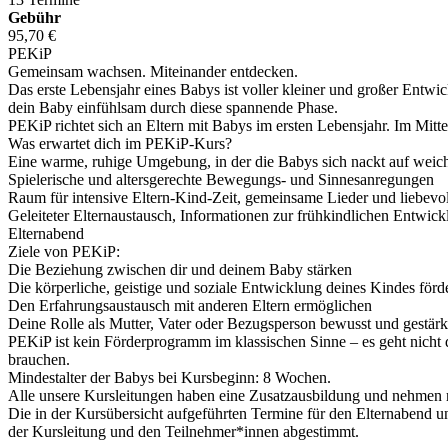
Gebühr
95,70 €
PEKiP
Gemeinsam wachsen. Miteinander entdecken.
Das erste Lebensjahr eines Babys ist voller kleiner und großer Entw
dein Baby einfühlsam durch diese spannende Phase.
PEKiP richtet sich an Eltern mit Babys im ersten Lebensjahr. Im Mitt
Was erwartet dich im PEKiP-Kurs?
Eine warme, ruhige Umgebung, in der die Babys sich nackt auf weic
Spielerische und altersgerechte Bewegungs- und Sinnesanregungen
Raum für intensive Eltern-Kind-Zeit, gemeinsame Lieder und liebevol
Geleiteter Elternaustausch, Informationen zur frühkindlichen Entwick
Elternabend
Ziele von PEKiP:
Die Beziehung zwischen dir und deinem Baby stärken
Die körperliche, geistige und soziale Entwicklung deines Kindes förd
Den Erfahrungsaustausch mit anderen Eltern ermöglichen
Deine Rolle als Mutter, Vater oder Bezugsperson bewusst und gestärk
PEKiP ist kein Förderprogramm im klassischen Sinne – es geht nicht 
brauchen.
Mindestalter der Babys bei Kursbeginn: 8 Wochen.
Alle unsere Kursleitungen haben eine Zusatzausbildung und nehmen r
Die in der Kursübersicht aufgeführten Termine für den Elternabend u
der Kursleitung und den Teilnehmer*innen abgestimmt.