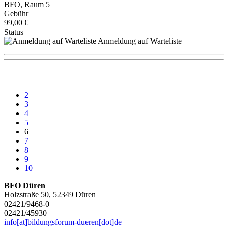
BFO, Raum 5
Gebühr
99,00 €
Status
Anmeldung auf Warteliste
2
3
4
5
6
7
8
9
10
BFO Düren
Holzstraße 50, 52349 Düren
02421/9468-0
02421/45930
info[at]bildungsforum-dueren[dot]de