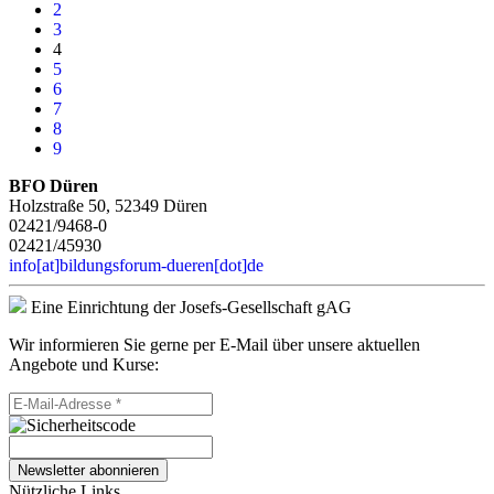
2
3
4
5
6
7
8
9
BFO Düren
Holzstraße 50, 52349 Düren
02421/9468-0
02421/45930
info[at]bildungsforum-dueren[dot]de
Eine Einrichtung der Josefs-Gesellschaft gAG
Wir informieren Sie gerne per E-Mail über unsere aktuellen
Angebote und Kurse:
Newsletter abonnieren
Nützliche Links