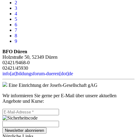
2
3
4
5
6
7
8
9
BFO Düren
Holzstraße 50, 52349 Düren
02421/9468-0
02421/45930
info[at]bildungsforum-dueren[dot]de
Eine Einrichtung der Josefs-Gesellschaft gAG
Wir informieren Sie gerne per E-Mail über unsere aktuellen
Angebote und Kurse:
Newsletter abonnieren
Nützliche Links