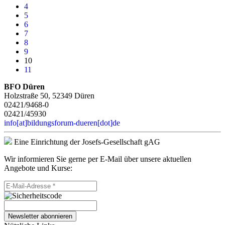
4
5
6
7
8
9
10
11
BFO Düren
Holzstraße 50, 52349 Düren
02421/9468-0
02421/45930
info[at]bildungsforum-dueren[dot]de
Eine Einrichtung der Josefs-Gesellschaft gAG
Wir informieren Sie gerne per E-Mail über unsere aktuellen
Angebote und Kurse:
Newsletter abonnieren