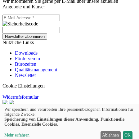
Wir informieren Sie gerne per E-Mail über unsere aktuellen
Angebote und Kurse:
Newsletter abonnieren
Nützliche Links
Downloads
Förderverein
Bürozeiten
Qualitätsmanagement
Newsletter
Cookie Einstellungen
Widerrufsformular
© 2026 Kufer Software GmbH
Wir speichern und verarbeiten Ihre personenbezogenen Informationen für
folgende Zwecke:
Impressum
Speicherung von Einstellungen dieser Anwendung, Funktionelle
Cookies, Essenzielle Cookies.
AGB
Widerruf
Mehr erfahren
Ablehnen
OK
Datenschutz