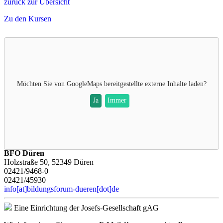
zurück zur Übersicht
Zu den Kursen
Möchten Sie von
GoogleMaps
bereitgestellte externe Inhalte laden?
Ja
Immer
BFO Düren
Holzstraße 50, 52349 Düren
02421/9468-0
02421/45930
info[at]bildungsforum-dueren[dot]de
Eine Einrichtung der Josefs-Gesellschaft gAG