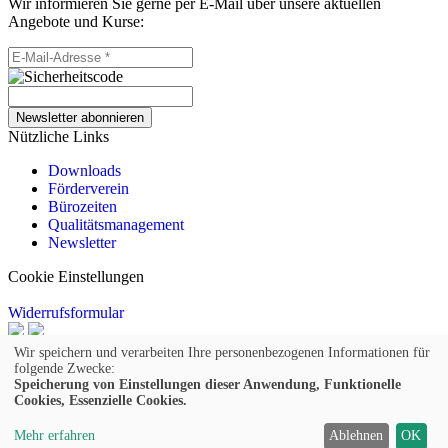
Wir informieren Sie gerne per E-Mail über unsere aktuellen
Angebote und Kurse:
Newsletter abonnieren
Nützliche Links
Downloads
Förderverein
Bürozeiten
Qualitätsmanagement
Newsletter
Cookie Einstellungen
Widerrufsformular
© 2026 Kufer Software GmbH
Wir speichern und verarbeiten Ihre personenbezogenen Informationen für
folgende Zwecke:
Impressum
Speicherung von Einstellungen dieser Anwendung, Funktionelle
Cookies, Essenzielle Cookies.
AGB
Widerruf
Mehr erfahren
Ablehnen
OK
Datenschutz