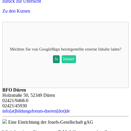
zurück zur Übersicht
Zu den Kursen
Möchten Sie von
GoogleMaps
bereitgestellte externe Inhalte laden?
Ja
Immer
BFO Düren
Holzstraße 50, 52349 Düren
02421/9468-0
02421/45930
info[at]bildungsforum-dueren[dot]de
Eine Einrichtung der Josefs-Gesellschaft gAG