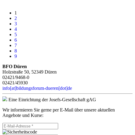
1
2
3
4
5
6
7
8
9
BFO Düren
Holzstraße 50, 52349 Düren
02421/9468-0
02421/45930
info[at]bildungsforum-dueren[dot]de
Eine Einrichtung der Josefs-Gesellschaft gAG
Wir informieren Sie gerne per E-Mail über unsere aktuellen
Angebote und Kurse: